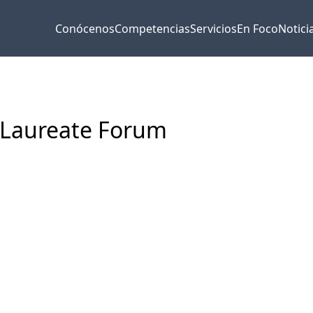
Conócenos
Competencias
Servicios
En Foco
Notici
 Laureate Forum